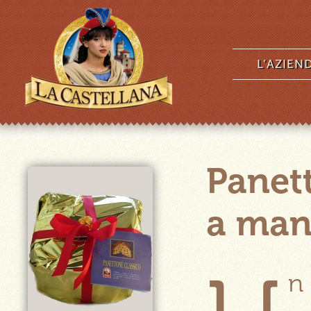
L’AZIEN
Panet
a man
n