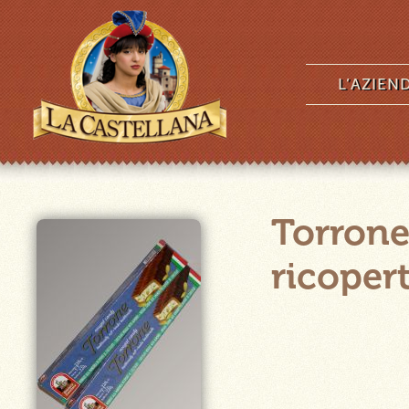
L’AZIEN
Torrone
ricoper